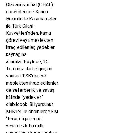
Olağanüstü hâl (OHAL)
dönemlerinde Kanun
Hükmünde Kararnameler
ile Türk Silahlı
Kuvvetleri’nden, kamu
görevi veya meslekten
ihraç edilenler, yedek er
kaynağına
alındılar. Böylece, 15
Temmuz darbe girişimi
sonrası TSK’den ve
meslekten ihraç edilenler
de seferberlik ve savaş
hâlinde “yedek er”
olabilecek. Biliyorsunuz
KHK’ler ile onbinlerce kişi
“terör örgütlerine
veya devletin millî
güvenliğine karşı yapılara