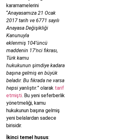
kararnamelerini
“
Anayasamıza 21 Ocak
2017 tarih ve 6771 sayılı
Anayasa Değişikliği
Kanunuyla
eklenmiş 104’üncü
maddenin 17’nci fıkrası,
Türk kamu
hukukunun şimdiye kadara
başına gelmiş en büyük
beladır. Bu fıkrada ne varsa
hepsi yanlıştır.
” olarak
tarif
etmişti
. Bu yeni seferberlik
yönetmeliği, kamu
hukukunun başına gelmiş
yeni belalardan sadece
birisidir.
İkinci temel husus
: