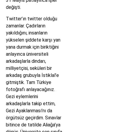
31 Mayıs patlayınca işler
değişti.
Twitter’ın twitter olduğu
zamanlar. Çadırların
yakıldığını, insanların
yükselen şiddete karşı yan
yana durmak için biriktiğini
anlayınca üniversiteli
arkadaşlarla dindarı,
milliyetçisi, seküleri bir
arkadaş grubuyla İstiklal’e
gitmiştik. Tam Türkiye
fotoğrafı anlayacağınız.
Gezi eylemlerini
arkadaşlarla takip ettim,
Gezi Ayaklanması’nı da
örgütsüz geçirdim. Sınavlar
bitince de tatilde Aliağa’ya
dönüş. Üniversite son sınıfa