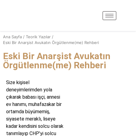
Ana Sayfa
/
Teorik Yazılar
/
Eski Bir Anarşist Avukatın Örgütlenme(me) Rehberi
Eski Bir Anarşist Avukatın
Örgütlenme(me) Rehberi
Size kişisel
deneyimlerimden yola
çıkarak babası işçi, annesi
ev hanımı, muhafazakar bir
ortamda büyümemiş,
siyasete meraklı, liseye
kadar kendisini solcu olarak
tanımlayıp CHP’yi solcu