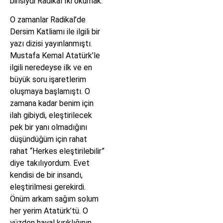
birisiydi Radikal İki okumak.
O zamanlar Radikal’de
Dersim Katliamı ile ilgili bir
yazı dizisi yayınlanmıştı.
Mustafa Kemal Atatürk’le
ilgili neredeyse ilk ve en
büyük soru işaretlerim
oluşmaya başlamıştı. O
zamana kadar benim için
ilah gibiydi, eleştirilecek
pek bir yanı olmadığını
düşündüğüm için rahat
rahat “Herkes eleştirilebilir”
diye takılıyordum. Evet
kendisi de bir insandı,
eleştirilmesi gerekirdi.
Önüm arkam sağım solum
her yerim Atatürk’tü. O
yüzden hayal kırıklığının