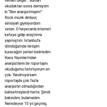
verilen değer… Bunları
okuduktan sonra demiştim
ki “Ben anarşistmişim!”
Rock müzik dinliyor,
simsiyah giyiniyordum
zaten. O heyecanla internet
kafeye gidip araştırma
yapmıştım. İstanbul’a
döndüğümde iletişim
kuracağım yerleri belirledim.
Kaos Yayınları’ndan
anarşistlerin bir röportajını
okuduğumu hatırlıyorum en
çok. Yanılmıyorsam
röportajda çok fazla
anarşistin olmadığından
bahsetmişlerdi hatta. Şimdi
bakındım, bulamadım.
Neredeyse 15 yıl geçmiş,