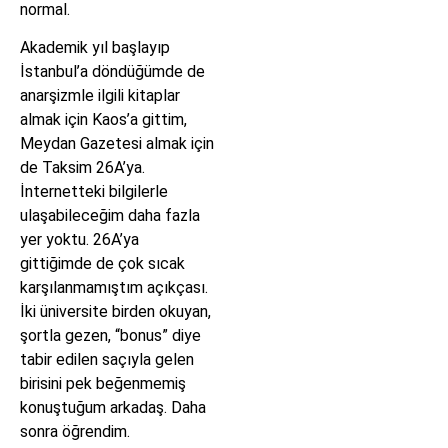
normal.
Akademik yıl başlayıp
İstanbul’a döndüğümde de
anarşizmle ilgili kitaplar
almak için Kaos’a gittim,
Meydan Gazetesi almak için
de Taksim 26A’ya.
İnternetteki bilgilerle
ulaşabileceğim daha fazla
yer yoktu. 26A’ya
gittiğimde de çok sıcak
karşılanmamıştım açıkçası.
İki üniversite birden okuyan,
şortla gezen, “bonus” diye
tabir edilen saçıyla gelen
birisini pek beğenmemiş
konuştuğum arkadaş. Daha
sonra öğrendim.